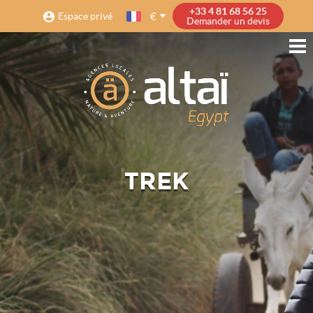
+33 4 81 68 56 25
€
Espace privé
Demander un devis
TREK